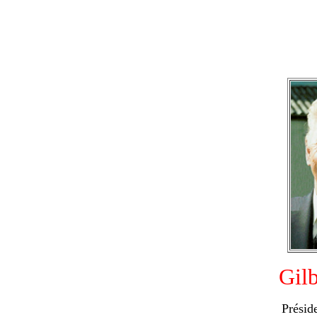
Gil
Présid