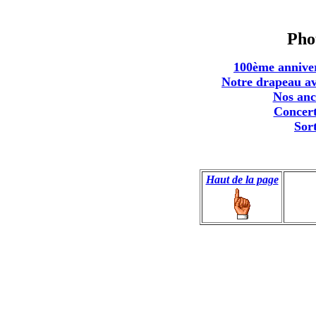
Pho
100ème annive
Notre drapeau av
Nos anc
Concert
Sor
Haut de la page