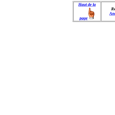
Haut de la
Re
Anc
page